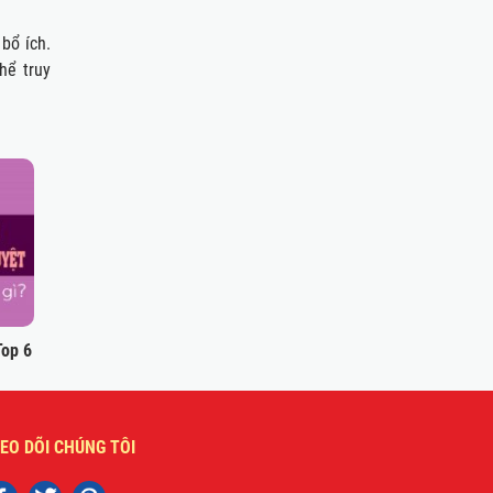
bổ ích.
hể truy
Top 6
EO DÕI CHÚNG TÔI