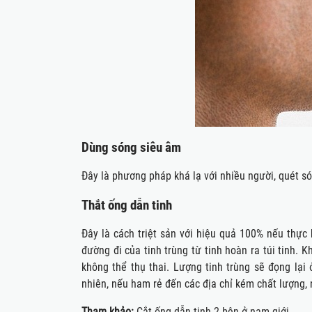
Dùng sóng siêu âm
Đây là phương pháp khá lạ với nhiều người, quét só
Thắt ống dẫn tinh
Đây là cách triệt sản với hiệu quả 100% nếu thực h
đường đi của tinh trùng từ tinh hoàn ra túi tinh. 
không thể thụ thai. Lượng tinh trùng sẽ đọng lại 
nhiên, nếu ham rẻ đến các địa chỉ kém chất lượng, n
Tham khảo:
Cắt ống dẫn tinh 2 bên ở nam giới