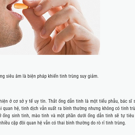
ng siêu âm là biện pháp khiến tinh trùng suy giảm.
iện ở cơ sở y tế uy tín. Thắt ống dẫn tinh là một tiểu phẫu, bác sĩ 
Khi quan hệ, tinh dịch vẫn xuất ra bình thường nhưng không có tinh t
ở ống sinh tinh, mào tinh và một phần dưới ống dẫn tinh sẽ tự tiêu 
hiều cặp đôi quan hệ vẫn có thai bình thường do rò rỉ tinh trùng.