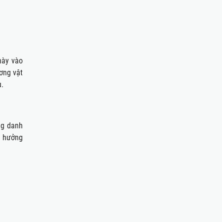
này vào
ơng vật
u.
ng danh
h hưởng