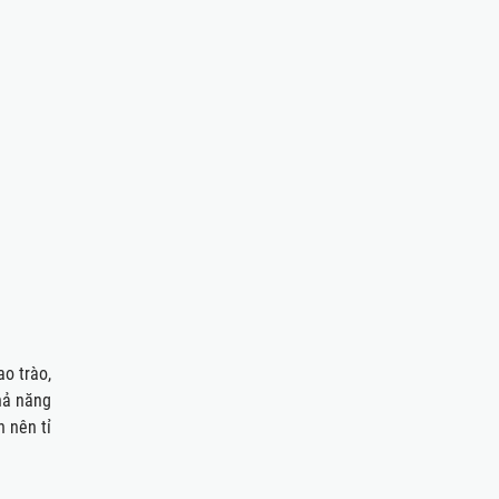
ao trào,
hả năng
 nên tỉ