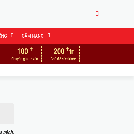
ỠNG
CẨM NANG
+
+
100
200
tr
Chuyên gia tư vấn
Chủ đề sức khỏe
a mình.