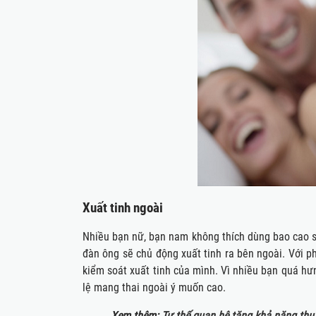
Xuất tinh ngoài
Nhiều bạn nữ, bạn nam không thích dùng bao cao su,
đàn ông sẽ chủ động xuất tinh ra bên ngoài. Với ph
kiểm soát xuất tinh của mình. Vì nhiều bạn quá hư
lệ mang thai ngoài ý muốn cao.
Xem thêm:
Tư thế quan hệ tăng khả năng thụ 