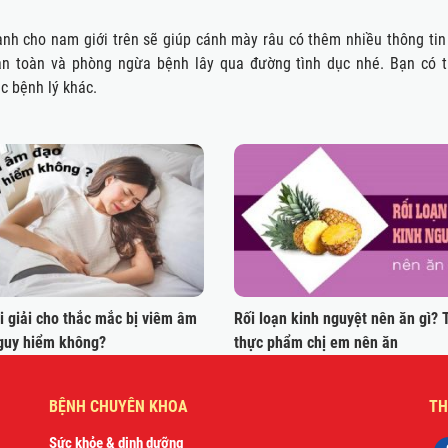
ành cho nam giới trên sẽ giúp cánh mày râu có thêm nhiều thông tin 
an toàn và phòng ngừa bệnh lây qua đường tình dục nhé. Bạn có t
c bệnh lý khác.
i giải cho thắc mắc bị viêm âm
Rối loạn kinh nguyệt nên ăn gì? 
guy hiểm không?
thực phẩm chị em nên ăn
BỆNH CHUYÊN KHOA
TH
Sức khỏe & dinh dưỡng