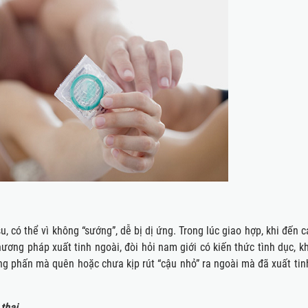
 có thể vì không “sướng”, dễ bị dị ứng. Trong lúc giao hợp, khi đến c
ương pháp xuất tinh ngoài, đòi hỏi nam giới có kiến thức tình dục, k
ng phấn mà quên hoặc chưa kịp rút “cậu nhỏ” ra ngoài mà đã xuất tinh
thai