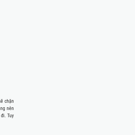
sẽ chặn
rùng nên
đi. Tuy