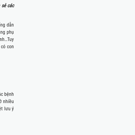
 sẻ các
ống dẫn
ụng phụ
inh…Tuy
 có con
ác bệnh
ở nhiều
t lưu ý