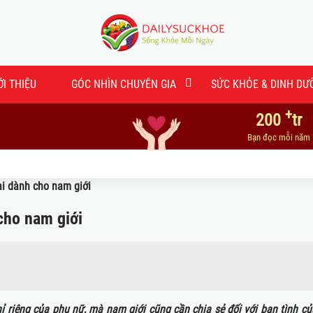
ỚI THIỆU
GÓC NHÌN CHUYÊN GIA
SỨC KHỎE & DINH DƯ
+
200
tr
Bạn đọc mỗi năm
i dành cho nam giới
cho nam giới
 riêng của phụ nữ, mà nam giới cũng cần chia sẻ đối với bạn tình củ