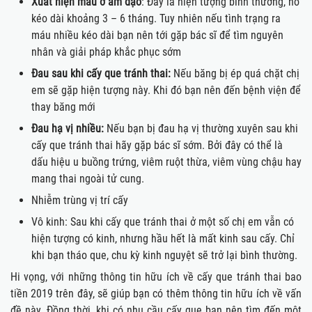
Xuất hiện máu ở âm đạo
: Đây là hiện tượng bình thường, nó
kéo dài khoảng 3 – 6 tháng. Tuy nhiên nếu tình trạng ra
máu nhiều kéo dài bạn nên tới gặp bác sĩ để tìm nguyên
nhân và giải pháp khắc phục sớm
Đau sau khi cấy que tránh thai:
Nếu băng bị ép quá chặt chị
em sẽ gặp hiện tượng này. Khi đó bạn nên đến bệnh viện để
thay băng mới
Đau hạ vị nhiều:
Nếu bạn bị đau hạ vị thường xuyên sau khi
cấy que tránh thai hãy gặp bác sĩ sớm. Bởi đây có thể là
dấu hiệu u buồng trứng, viêm ruột thừa, viêm vùng chậu hay
mang thai ngoài tử cung.
Nhiễm trùng vị trí cấy
Vô kinh: Sau khi cấy que tránh thai ở một số chị em vẫn có
hiện tượng có kinh, nhưng hầu hết là mất kinh sau cấy. Chỉ
khi bạn tháo que, chu kỳ kinh nguyệt sẽ trở lại bình thường.
Hi vọng, với những thông tin hữu ích về cấy que tránh thai bao
tiền 2019 trên đây, sẽ giúp bạn có thêm thông tin hữu ích về vấn
đề này. Đồng thời, khi có nhu cầu cấy que bạn nên tìm đến một