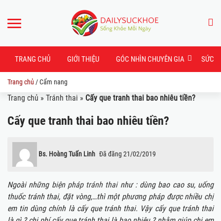
TRANG CHỦ
GIỚI THIỆU
GÓC NHÌN CHUYÊN GIA
SỨC K
Trang chủ
/
Cẩm nang
Trang chủ
»
Tránh thai
»
Cấy que tranh thai bao nhiêu tiền?
Cấy que tranh thai bao nhiêu tiền?
Bs. Hoàng Tuấn Linh
Đã đăng
21/02/2019
Ngoài những
biện pháp tránh thai
như : dùng bao cao su, uống
thuốc tránh thai, đặt vòng,…thì một phương pháp được nhiều chị
em tin dùng chính là cấy que tránh thai. Vậy cấy que tránh thai
là gì ? chi phí cấy que tránh thai là bao nhiêu ? nhằm giúp chị em