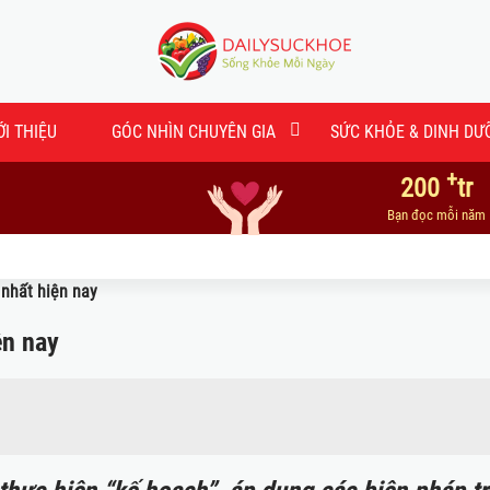
ỚI THIỆU
GÓC NHÌN CHUYÊN GIA
SỨC KHỎE & DINH DƯ
+
200
tr
Bạn đọc mỗi năm
 nhất hiện nay
ện nay