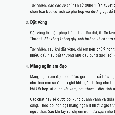
Tuy nhiên,
bao cao su
chỉ nên sử dụng 1 lần, tuyệt 
chọn loại bao có kích cỡ phù hợp với dương vật để 
Đặt vòng
Đặt vòng là biện pháp tránh thai lâu dài, ít tốn 
Thực tế, đặt vòng không gây ảnh hưởng và cản trở 
Tuy nhiên, sau khi đặt vòng, chị em nên chú ý hơn tớ
nhiều dấu hiệu bất thường như đau bụng dưới, rối l
Màng ngăn âm đạo
Màng ngăn âm đạo còn được gọi là mũ cổ tử cung h
như bao cao su ở nam giới khi ngăn không cho tin
khi kết hợp sử dụng với kem, bọt, thạch… diệt tinh t
Các chất này sẽ được bôi xung quanh vành và giữa
cung. Theo đó, nên đặt màng ngăn ít nhất 2 giờ tr
ngừa thai. Sau khi lấy ra, chị em nên rửa sạch nhẹ 