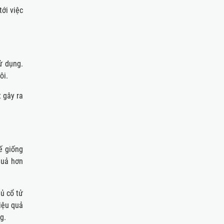
tới việc
ử dụng.
ôi.
t gây ra
ế giống
quả hơn
ủ cổ tử
iệu quả
g.