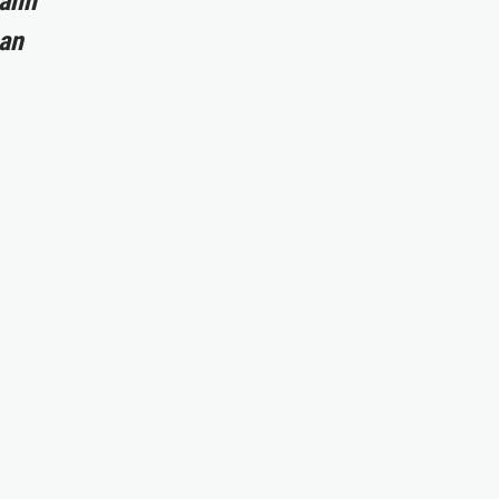
ránh
 an