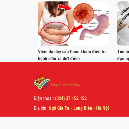
Viêm dạ dày cấp thăm khám điều trị
Tìm lờ
bệnh sớm và dứt điểm
đạo n
Điện thoại:
(024) 37 152 152
Địa chỉ:
Ngô Gia Tự - Long Biên - Hà Nội