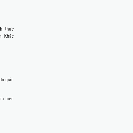
hi thực
n. Khác
ơn giản
nh biện