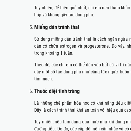
Tuy nhiên, để hiệu quả nhất, chị em nên tham khảo 
hợp và không gây tác dụng phụ.
Miếng dán tránh thai
Sử dụng
miếng dán tránh thai
là cách ngăn ngừa m
dán có chứa estrogen và progesterone. Do vậy, 
trong khoảng 1 tuần.
Theo đó, các chị em có thể dán vào bất cứ vị trí n
gây một số tác dụng phụ như căng tức ngực, buồn 
tim mạch.
Thuốc diệt tinh trùng
Là những chế phẩm hóa học có khả năng tiêu diệt 
Đây là cách tránh thai khá an toàn với hiệu quả cao
Tuy nhiên, nếu lạm dụng quá mức như khi dùng nhi
đường tiểu…Do đó, các cặp đôi nên cân nhắc và có 