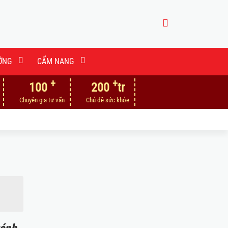
ỠNG
CẨM NANG
+
+
100
200
tr
Chuyên gia tư vấn
Chủ đề sức khỏe