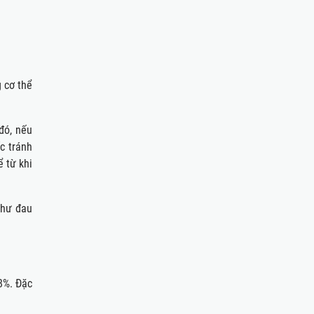
 cơ thể
đó, nếu
c tránh
ể từ khi
như đau
8%. Đặc