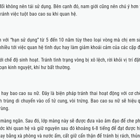
đối không nên tái sử dụng. Bên cạnh đó, nam giới cũng nên chú ý hơn 
tránh việc tuột bao cao su khi quan hệ.
kém với “hạn sử dụng” từ 5 đến 10 năm tùy theo loại vòng mà chị em s
nhiều tới việc quan hệ tình dục hay làm giảm khoái cảm của các cặp đ
i chế độ sinh hoạt. Tránh tình trạng vòng bị xô lệch, rời khỏi vị trí đặ
oạn kinh nguyệt, khí hư bất thường.
ay bao cao su nữ. Đây là biện pháp tránh thai hoạt động với cơ ch
h trùng di chuyển vào cổ tử cung, vòi trứng. Bao cao su nữ sẽ hiệu 
rùng.
 màng ngăn. Sau đó, lớp màng này sẽ được đưa vào âm đạo để che ph
ước khi quan hệ và giữ nguyên sau đó khoảng 6-8 tiếng để đạt được h
tay bằng xà phòng và nước ấm, cất giữ cẩn thận để tránh bị rách, thủn