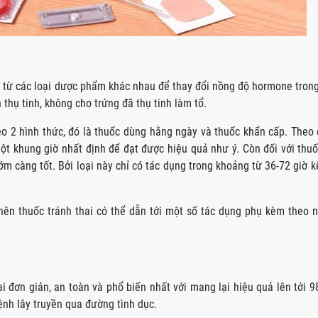
hế từ các loại dược phẩm khác nhau để thay đổi nồng độ hormone trong
thụ tinh, không cho trứng đã thụ tinh làm tổ.
eo 2 hình thức, đó là thuốc dùng hằng ngày và thuốc khẩn cấp. Theo 
t khung giờ nhất định để đạt được hiệu quả như ý. Còn đối với thuố
m càng tốt. Bởi loại này chỉ có tác dụng trong khoảng từ 36-72 giờ k
ữ nên thuốc tránh thai có thể dẫn tới một số tác dụng phụ kèm theo 
i đơn giản, an toàn và phổ biến nhất với mang lại hiệu quả lên tới 9
ệnh lây truyền qua đường tình dục.