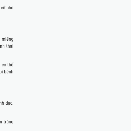
h cỡ phù
a miếng
nh thai
 có thể
bị bệnh
nh dục.
m trùng