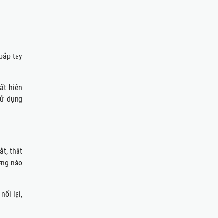
 bắp tay
ất hiện
sử dụng
t, thắt
ởng nào
ối lại,