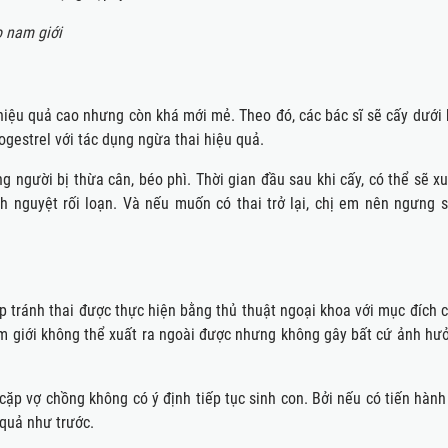
o nam giới
, hiệu quả cao nhưng còn khá mới mẻ. Theo đó, các bác sĩ sẽ cấy dưới
gestrel với tác dụng ngừa thai hiệu quả.
người bị thừa cân, béo phì. Thời gian đầu sau khi cấy, có thể sẽ xu
h nguyệt rối loạn. Và nếu muốn có thai trở lại, chị em nên ngưng 
 tránh thai được thực hiện bằng thủ thuật ngoại khoa với mục đích cắ
nam giới không thể xuất ra ngoài được nhưng không gây bất cứ ảnh hư
 vợ chồng không có ý định tiếp tục sinh con. Bởi nếu có tiến hành n
 quả như trước.