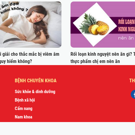
i giải cho thắc mắc bị viêm âm
Rối loạn kinh nguyệt nên ăn gì? 
guy hiểm không?
thực phẩm chị em nên ăn
BỆNH CHUYÊN KHOA
TH
Sức khỏe & dinh dưỡng
Bệnh xã hội
Cẩm nang
Nam khoa
Phụ Khoa
Sức khỏe sinh sản