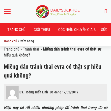
TRANG CHỦ
GIỚI THIỆU
GÓC NHÌN CHUYÊN GIA
SỨC K
Trang chủ
/
Cẩm nang
Trang chủ
»
Tránh thai
»
Miếng dán tránh thai evra có thật sự
hiểu quả không?
Miếng dán tránh thai evra có thật sự hiểu
quả không?
Bs. Hoàng Tuấn Linh
Đã đăng
17/02/2019
Hiện nay có rất nhiều phương pháp để tránh thai trong đó có